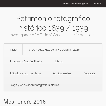
Skip
Acerca del investigador
E-mail
to
content
Patrimonio fotográfico
histórico 1839 / 1939
Investigador ARAID: José Antonio Hernández Latas
Inicio
VI Jornadas Hta. de la Fotografía / 2025
Proyecto «Aragón Photo»
Libros
Artículos y cap. de libros
Audiovisuales
Podcasts
Blogs y webs sobre fotografía histórica
Mes:
enero 2016