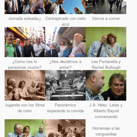
Jornada soleada¡¡¡
Contrapicado con cielo
Vamos a comer
azul
¿Como nos lo
¿Nos decidimos a
Lee Fontanella y
pensemos mucho?
entrar?
Rachel Bullough
Jugando con los filtros
Panorámica
J.A. Hdez. Latas y
de color
esperando la comida
Alberto Bayod
conversando
Homenaje a las
vanguardias