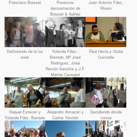
Francisco Boisset
Ponencia-
Juan Antonio Fdez,
demostración de
Rivero
Boisset & Ibáñez
Disfrutando de la luz
Yolanda Fdez.-
Raúl Hevia y Giulia
solar
Barredo, Mª José
Cucinella
Rodríguez, José
Ramón Sanchís y J.F.
Martos Causapé
Raquel Estevan y
Alejandro Almazán y
Decidiendo dónde
Yolanda Fdez. Barredo
Carlos Teixidor
comer