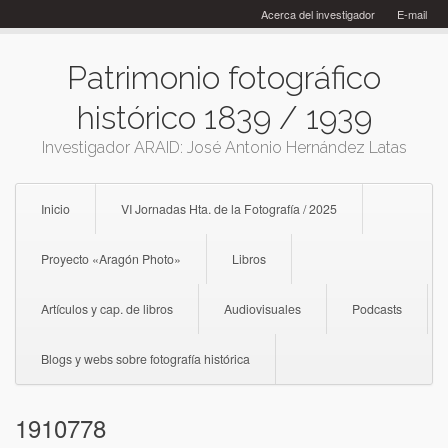
Skip
Acerca del investigador
E-mail
to
content
Patrimonio fotográfico
histórico 1839 / 1939
Investigador ARAID: José Antonio Hernández Latas
Inicio
VI Jornadas Hta. de la Fotografía / 2025
Proyecto «Aragón Photo»
Libros
Artículos y cap. de libros
Audiovisuales
Podcasts
Blogs y webs sobre fotografía histórica
1910778