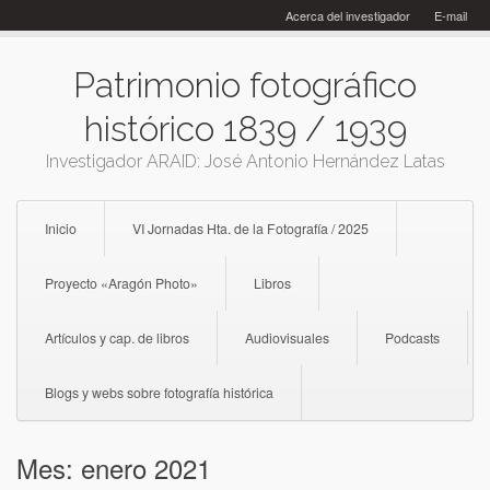
Skip
Acerca del investigador
E-mail
to
content
Patrimonio fotográfico
histórico 1839 / 1939
Investigador ARAID: José Antonio Hernández Latas
Inicio
VI Jornadas Hta. de la Fotografía / 2025
Proyecto «Aragón Photo»
Libros
Artículos y cap. de libros
Audiovisuales
Podcasts
Blogs y webs sobre fotografía histórica
Mes:
enero 2021