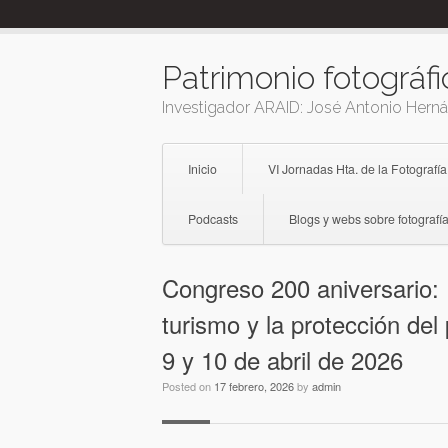
Skip
to
content
Patrimonio fotográfi
Investigador ARAID: José Antonio Hern
Inicio
VI Jornadas Hta. de la Fotografía
Podcasts
Blogs y webs sobre fotografía
Congreso 200 aniversario:
turismo y la protección del
9 y 10 de abril de 2026
Posted on
17 febrero, 2026
by
admin