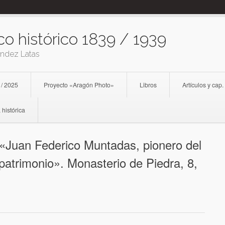
co histórico 1839 / 1939
ández Latas
 / 2025
Proyecto «Aragón Photo»
Libros
Artículos y cap.
 histórica
 «Juan Federico Muntadas, pionero del
 patrimonio». Monasterio de Piedra, 8,