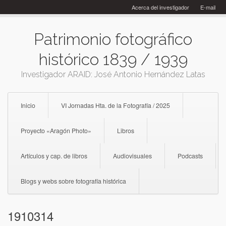
Skip
Acerca del investigador
E-mail
to
content
Patrimonio fotográfico
histórico 1839 / 1939
Investigador ARAID: José Antonio Hernández Latas
Inicio
VI Jornadas Hta. de la Fotografía / 2025
Proyecto «Aragón Photo»
Libros
Artículos y cap. de libros
Audiovisuales
Podcasts
Blogs y webs sobre fotografía histórica
1910314