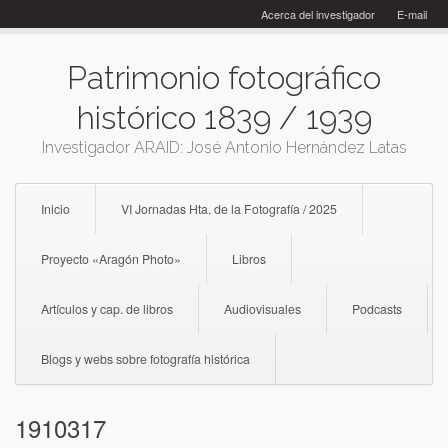
Skip
Acerca del investigador
E-mail
to
content
Patrimonio fotográfico
histórico 1839 / 1939
Investigador ARAID: José Antonio Hernández Latas
Inicio
VI Jornadas Hta. de la Fotografía / 2025
Proyecto «Aragón Photo»
Libros
Artículos y cap. de libros
Audiovisuales
Podcasts
Blogs y webs sobre fotografía histórica
1910317