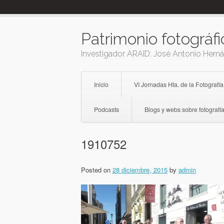
Skip
to
content
Patrimonio fotográfi
Investigador ARAID: José Antonio Hern
Inicio
VI Jornadas Hta. de la Fotografía
Podcasts
Blogs y webs sobre fotografía
1910752
Posted on
28 diciembre, 2015
by
admin