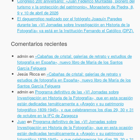
Congreso 200 aniversario: «Juan Federico Muntadas, pionero del
turismo y la protección del patrimonio». Monasterio de Piedra, 8,
9 y 10 de abril de 2026
El daguerrotipo realizado por el fotógrafo Joaquín Paredes
durante las «VI Jornadas sobre Investigación en Historia de la
Fotografía» ya está en la Institución Fernando el Católico (DPZ).
Comentarios recientes
admin
en
«Cabañas de cristal: galerías de retrato y estudios de
fotografía en España», nuevo libro de María de los Santos
García Felguera
Jesús Ricca
en
«Cabañas de cristal: galerías de retrato y
estudios de fotografía en España», nuevo libro de María de los
Santos García Felguera
admin
en
Programa definitivo de las «VI Jornadas sobre
Investigación en Historia de la Fotografía», que en esta ocasión
están dedicadas temáticamente a «Aragón y su patrimonio
fotográfico,1839-1945», y que celebraremos los días 29, 30 y 31
de octubre en la IFC de Zaragoza
Juan
en
Programa definitivo de las «VI Jornadas sobre
Investigación en Historia de la Fotografía», que en esta ocasión
están dedicadas temáticamente a «Aragón y su patrimonio
fotográfico,1839-1945», y que celebraremos los días 29, 30 y 31