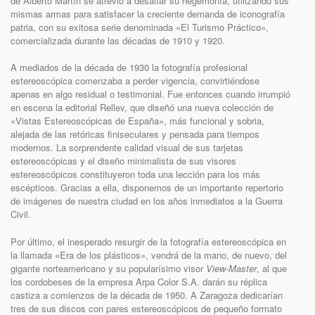
de Alberto Martín se atrevió a desafiar su hegemonía, utilizando sus
mismas armas para satisfacer la creciente demanda de iconografía
patria, con su exitosa serie denominada «El Turismo Práctico»,
comercializada durante las décadas de 1910 y 1920.
A mediados de la década de 1930 la fotografía profesional
estereoscópica comenzaba a perder vigencia, convirtiéndose
apenas en algo residual o testimonial. Fue entonces cuando irrumpió
en escena la editorial Rellev, que diseñó una nueva colección de
«Vistas Estereoscópicas de España», más funcional y sobria,
alejada de las retóricas finiseculares y pensada para tiempos
modernos. La sorprendente calidad visual de sus tarjetas
estereoscópicas y el diseño minimalista de sus visores
estereoscópicos constituyeron toda una lección para los más
escépticos. Gracias a ella, disponemos de un importante repertorio
de imágenes de nuestra ciudad en los años inmediatos a la Guerra
Civil.
Por último, el inesperado resurgir de la fotografía estereoscópica en
la llamada «Era de los plásticos», vendrá de la mano, de nuevo, del
gigante norteamericano y su popularísimo visor
View-Master
, al que
los cordobeses de la empresa Arpa Color S.A. darán su réplica
castiza a comienzos de la década de 1950. A Zaragoza dedicarían
tres de sus discos con pares estereoscópicos de pequeño formato