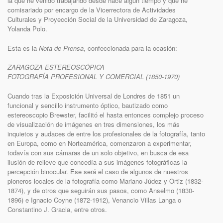
la que he venido trabajando desde hace algún tiempo y que he
comisariado por encargo de la Vicerrectora de Actividades
Culturales y Proyección Social de la Universidad de Zaragoza,
Yolanda Polo.
Esta es la
Nota de Prensa
, confeccionada para la ocasión:
ZARAGOZA ESTEREOSCÓPICA
FOTOGRAFÍA PROFESIONAL Y COMERCIAL (1850-1970)
Cuando tras la Exposición Universal de Londres de 1851 un
funcional y sencillo instrumento óptico, bautizado como
estereoscopio Brewster, facilitó el hasta entonces complejo proceso
de visualización de imágenes en tres dimensiones, los más
inquietos y audaces de entre los profesionales de la fotografía, tanto
en Europa, como en Norteamérica, comenzaron a experimentar,
todavía con sus cámaras de un solo objetivo, en busca de esa
ilusión de relieve que concedía a sus imágenes fotográficas la
percepción binocular. Ese será el caso de algunos de nuestros
pioneros locales de la fotografía como Mariano Júdez y Ortiz (1832-
1874), y de otros que seguirán sus pasos, como Anselmo (1830-
1896) e Ignacio Coyne (1872-1912), Venancio Villas Langa o
Constantino J. Gracia, entre otros.