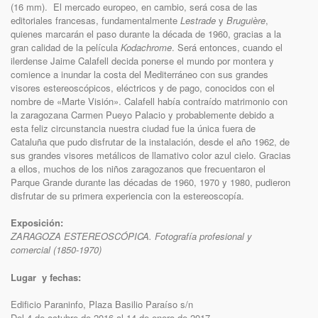
(16 mm). El mercado europeo, en cambio, será cosa de las
editoriales francesas, fundamentalmente
Lestrade
y
Bruguière
,
quienes marcarán el paso durante la década de 1960, gracias a la
gran calidad de la película
Kodachrome
. Será entonces, cuando el
ilerdense Jaime Calafell decida ponerse el mundo por montera y
comience a inundar la costa del Mediterráneo con sus grandes
visores estereoscópicos, eléctricos y de pago, conocidos con el
nombre de «Marte Visión». Calafell había contraído matrimonio con
la zaragozana Carmen Pueyo Palacio y probablemente debido a
esta feliz circunstancia nuestra ciudad fue la única fuera de
Cataluña que pudo disfrutar de la instalación, desde el año 1962, de
sus grandes visores metálicos de llamativo color azul cielo. Gracias
a ellos, muchos de los niños zaragozanos que frecuentaron el
Parque Grande durante las décadas de 1960, 1970 y 1980, pudieron
disfrutar de su primera experiencia con la estereoscopía.
Exposición:
ZARAGOZA ESTEREOSCÓPICA. Fotografía profesional y
comercial (1850-1970)
Lugar y fechas:
Edificio Paraninfo, Plaza Basilio Paraíso s/n
Del 4 de octubre de 2016 al 14 de enero de 2017