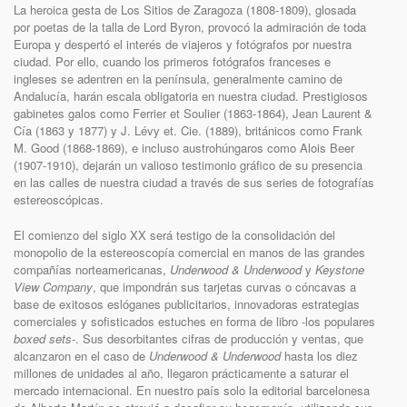
La heroica gesta de Los Sitios de Zaragoza (1808-1809), glosada
por poetas de la talla de Lord Byron, provocó la admiración de toda
Europa y despertó el interés de viajeros y fotógrafos por nuestra
ciudad. Por ello, cuando los primeros fotógrafos franceses e
ingleses se adentren en la península, generalmente camino de
Andalucía, harán escala obligatoria en nuestra ciudad. Prestigiosos
gabinetes galos como Ferrier et Soulier (1863-1864), Jean Laurent &
Cía (1863 y 1877) y J. Lévy et. Cie. (1889), británicos como Frank
M. Good (1868-1869), e incluso austrohúngaros como Alois Beer
(1907-1910), dejarán un valioso testimonio gráfico de su presencia
en las calles de nuestra ciudad a través de sus series de fotografías
estereoscópicas.
El comienzo del siglo XX será testigo de la consolidación del
monopolio de la estereoscopía comercial en manos de las grandes
compañías norteamericanas,
Underwood & Underwood
y
Keystone
View Company
, que impondrán sus tarjetas curvas o cóncavas a
base de exitosos eslóganes publicitarios, innovadoras estrategias
comerciales y sofisticados estuches en forma de libro -los populares
boxed sets-
. Sus desorbitantes cifras de producción y ventas, que
alcanzaron en el caso de
Underwood & Underwood
hasta los diez
millones de unidades al año, llegaron prácticamente a saturar el
mercado internacional. En nuestro país solo la editorial barcelonesa