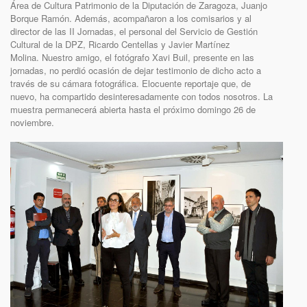
Área de Cultura Patrimonio de la Diputación de Zaragoza, Juanjo
Borque Ramón. Además, acompañaron a los comisarios y al
director de las II Jornadas, el personal del Servicio de Gestión
Cultural de la DPZ, Ricardo Centellas y Javier Martínez
Molina. Nuestro amigo, el fotógrafo Xavi Buil, presente en las
jornadas, no perdió ocasión de dejar testimonio de dicho acto a
través de su cámara fotográfica. Elocuente reportaje que, de
nuevo, ha compartido desinteresadamente con todos nosotros. La
muestra permanecerá abierta hasta el próximo domingo 26 de
noviembre.