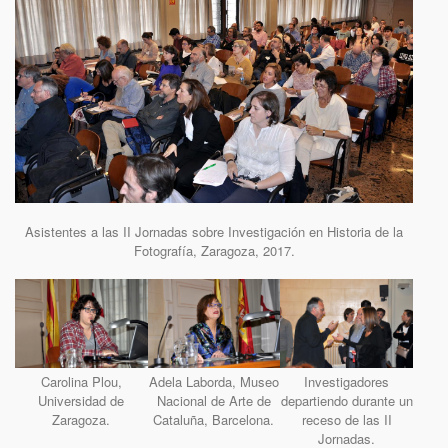
Asistentes a las II Jornadas sobre Investigación en Historia de la
Fotografía, Zaragoza, 2017.
Carolina Plou,
Adela Laborda, Museo
Investigadores
Universidad de
Nacional de Arte de
departiendo durante un
Zaragoza.
Cataluña, Barcelona.
receso de las II
Jornadas.