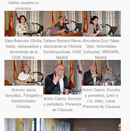
Ibáñez durante su
ponencia.
Sara Brancato (Sicilia,
Tatiana Romero Reina,
Almudena Cruz Yábar,
Italia), restauradora y
doctoranda en Historia
Dpto. Actividades
doctoranda de la
Contemporánea, UCM,
Culturales, MNCARS,
UCM, Madrid.
Madrid.
Madrid.
Antonio Jesús
Antón Castro, Escritor
González, Fotógrafo y
y periodista, junto a
Antón Castro, Escritor
fotohistoriador,
J.A. Hdez. Latas.
y periodista. Ponencia
Córdoba.
Ponencia de Clausura
de Clausura