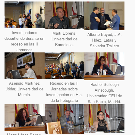
Investigadores
Martí Llorens,
Alberto Bayod, J.A.
departiendo durante un
Universidad de
Hdez. Latas y
receso en las II
Barcelona.
Salvador Trallero
Jornadas
Asensio Martínez
Receso en las II
Rachel Bullough
Jódar, Universidad de
Jornadas sobre
Ainscough,
Murcia.
Investigación en Hta.
Universidad CEU de
de la Fotografía
San Pablo, Madrid.
Marta López Beriso,