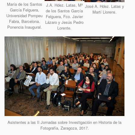
María de los Santos
J.A. Hdez. Latas, Mª
José A. Hdez. Latas y
García Felguera,
de los Santos García
Martí Llorens.
Universidad Pompeu
Felguera, Fco. Javier
Fabra, Barcelona.
Lázaro y Jesús Pedro
Ponencia Inaugural.
Lorente.
Asistentes a las II Jornadas sobre Investigación en Historia de la
Fotografía, Zaragoza, 2017.