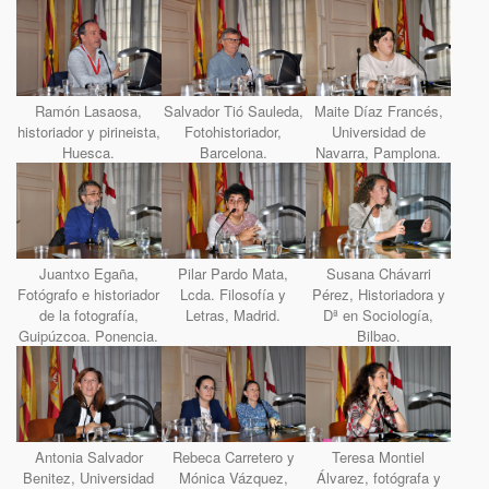
Ramón Lasaosa,
Salvador Tió Sauleda,
Maite Díaz Francés,
historiador y pirineista,
Fotohistoriador,
Universidad de
Huesca.
Barcelona.
Navarra, Pamplona.
Juantxo Egaña,
Pilar Pardo Mata,
Susana Chávarri
Fotógrafo e historiador
Lcda. Filosofía y
Pérez, Historiadora y
de la fotografía,
Letras, Madrid.
Dª en Sociología,
Guipúzcoa. Ponencia.
Bilbao.
Antonia Salvador
Rebeca Carretero y
Teresa Montiel
Benitez, Universidad
Mónica Vázquez,
Álvarez, fotógrafa y