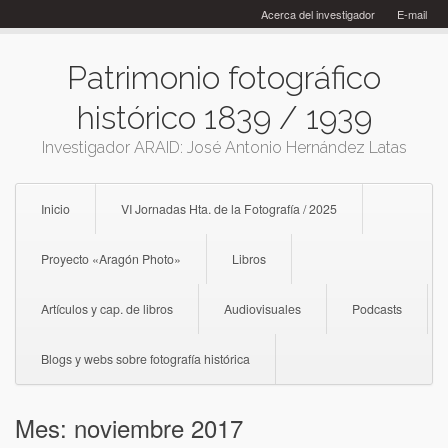
Skip
Acerca del investigador
E-mail
to
content
Patrimonio fotográfico
histórico 1839 / 1939
Investigador ARAID: José Antonio Hernández Latas
Inicio
VI Jornadas Hta. de la Fotografía / 2025
Proyecto «Aragón Photo»
Libros
Artículos y cap. de libros
Audiovisuales
Podcasts
Blogs y webs sobre fotografía histórica
Mes:
noviembre 2017