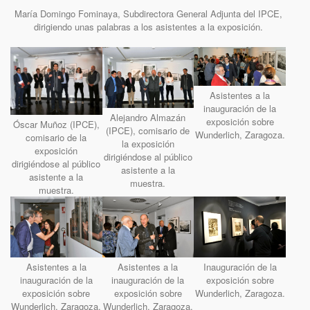
María Domingo Fominaya, Subdirectora General Adjunta del IPCE,
dirigiendo unas palabras a los asistentes a la exposición.
Asistentes a la
inauguración de la
Alejandro Almazán
exposición sobre
Óscar Muñoz (IPCE),
(IPCE), comisario de
Wunderlich, Zaragoza.
comisario de la
la exposición
exposición
dirigiéndose al público
dirigiéndose al público
asistente a la
asistente a la
muestra.
muestra.
Asistentes a la
Asistentes a la
Inauguración de la
inauguración de la
inauguración de la
exposición sobre
exposición sobre
exposición sobre
Wunderlich, Zaragoza.
Wunderlich, Zaragoza.
Wunderlich, Zaragoza.