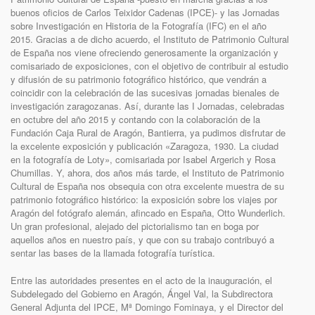
buenos oficios de Carlos Teixidor Cadenas (IPCE)- y las Jornadas
sobre Investigación en Historia de la Fotografía (IFC) en el año
2015. Gracias a de dicho acuerdo, el Instituto de Patrimonio Cultural
de España nos viene ofreciendo generosamente la organización y
comisariado de exposiciones, con el objetivo de contribuir al estudio
y difusión de su patrimonio fotográfico histórico, que vendrán a
coincidir con la celebración de las sucesivas jornadas bienales de
investigación zaragozanas. Así, durante las I Jornadas, celebradas
en octubre del año 2015 y contando con la colaboración de la
Fundación Caja Rural de Aragón, Bantierra, ya pudimos disfrutar de
la excelente exposición y publicación «Zaragoza, 1930. La ciudad
en la fotografía de Loty», comisariada por Isabel Argerich y Rosa
Chumillas. Y, ahora, dos años más tarde, el Instituto de Patrimonio
Cultural de España nos obsequia con otra excelente muestra de su
patrimonio fotográfico histórico: la exposición sobre los viajes por
Aragón del fotógrafo alemán, afincado en España, Otto Wunderlich.
Un gran profesional, alejado del pictorialismo tan en boga por
aquellos años en nuestro país, y que con su trabajo contribuyó a
sentar las bases de la llamada fotografía turística.
Entre las autoridades presentes en el acto de la inauguración, el
Subdelegado del Gobierno en Aragón, Ángel Val, la Subdirectora
General Adjunta del IPCE, Mª Domingo Fominaya, y el Director del