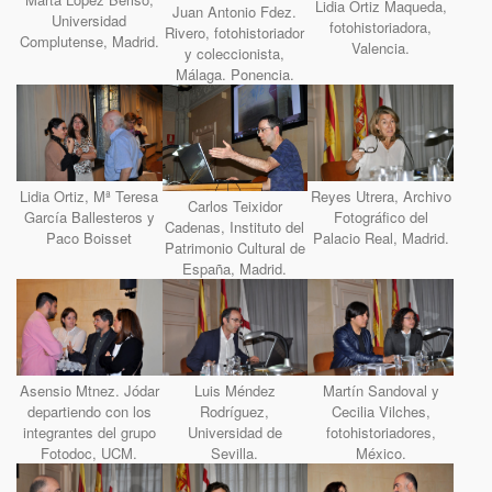
Lidia Ortiz Maqueda,
Juan Antonio Fdez.
Universidad
fotohistoriadora,
Rivero, fotohistoriador
Complutense, Madrid.
Valencia.
y coleccionista,
Málaga. Ponencia.
Lidia Ortiz, Mª Teresa
Reyes Utrera, Archivo
Carlos Teixidor
García Ballesteros y
Fotográfico del
Cadenas, Instituto del
Paco Boisset
Palacio Real, Madrid.
Patrimonio Cultural de
España, Madrid.
Asensio Mtnez. Jódar
Luis Méndez
Martín Sandoval y
departiendo con los
Rodríguez,
Cecilia Vilches,
integrantes del grupo
Universidad de
fotohistoriadores,
Fotodoc, UCM.
Sevilla.
México.