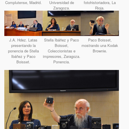
Complutense, Madrid.
Universidad de
fotohistoriadora, La
Zaragoza.
Rioja.
J.A. Hdez. Latas
Stella Ibáñez y Paco
Paco Boisset,
presentando la
Boisset,
mostrando una Kodak
ponencia de Stella
Coleccionistas e
Brownie.
Ibáñez y Paco
impresores, Zaragoza.
Boisset.
Ponencia.