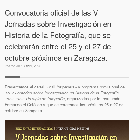
Convocatoria oficial de las V
Jornadas sobre Investigación en
Historia de la Fotografía, que se
celebrarán entre el 25 y el 27 de
octubre próximos en Zaragoza.
Posted on
13 abril, 2023
Presentamos el cartel, «call for papers» y programa provisional de
las
V Jornadas sobre Investigación en Historia de la Fotografía.
1839-1939: Un siglo de fotografía
, organizadas por la Institución
Fernando el Católico y que celebraremos los próximos 25 a 27 de
octubre en Zaragoza.