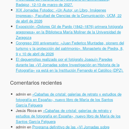
Badajoz, 12-13 de marzo de 2027.
XIX Jornadas Fotodoc: «Un Autor, un Libro, Imágenes
impresas», Facultad de Ciencias de la Comunicación, UCM, 22
de abril de 2026
Exposición «Dolores Gil de Pardo (1842–1876) primera fotógrafa
aragonesa» en la Biblioteca María Moliner de la Universidad de
Zaragoza
Congreso 200 aniversario: «Juan Federico Muntadas, pionero del
turismo y la protección del patrimonio». Monasterio de Piedra, 8,
9 y 10 de abril de 2026
El daguerrotipo realizado por el fotógrafo Joaquín Paredes
durante las «VI Jornadas sobre Investigación en Historia de la
Fotografía» ya está en la Institución Fernando el Católico (DPZ).
Comentarios recientes
admin
en
«Cabañas de cristal: galerías de retrato y estudios de
fotografía en España», nuevo libro de María de los Santos
García Felguera
Jesús Ricca
en
«Cabañas de cristal: galerías de retrato y
estudios de fotografía en España», nuevo libro de María de los
Santos García Felguera
admin
en
Programa definitivo de las «VI Jornadas sobre