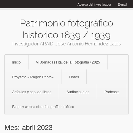
Skip
Acerca del investigador
E-mail
to
content
Patrimonio fotográfico
histórico 1839 / 1939
Investigador ARAID: José Antonio Hernández Latas
Inicio
VI Jornadas Hta. de la Fotografía / 2025
Proyecto «Aragón Photo»
Libros
Artículos y cap. de libros
Audiovisuales
Podcasts
Blogs y webs sobre fotografía histórica
Mes:
abril 2023