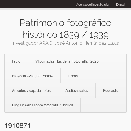
Skip
Acerca del investigador
E-mail
to
content
Patrimonio fotográfico
histórico 1839 / 1939
Investigador ARAID: José Antonio Hernández Latas
Inicio
VI Jornadas Hta. de la Fotografía / 2025
Proyecto «Aragón Photo»
Libros
Artículos y cap. de libros
Audiovisuales
Podcasts
Blogs y webs sobre fotografía histórica
1910871