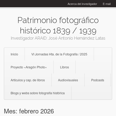
Skip
Acerca del investigador
E-mail
to
content
Patrimonio fotográfico
histórico 1839 / 1939
Investigador ARAID: José Antonio Hernández Latas
Inicio
VI Jornadas Hta. de la Fotografía / 2025
Proyecto «Aragón Photo»
Libros
Artículos y cap. de libros
Audiovisuales
Podcasts
Blogs y webs sobre fotografía histórica
Mes:
febrero 2026