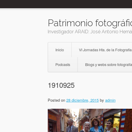
Skip
to
content
Patrimonio fotográfi
Investigador ARAID: José Antonio Hern
Inicio
VI Jornadas Hta. de la Fotografía
Podcasts
Blogs y webs sobre fotografía
1910925
Posted on
28 diciembre, 2015
by
admin