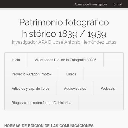
Skip
Acerca del investigador
E-mail
to
content
Patrimonio fotográfico
histórico 1839 / 1939
Investigador ARAID: José Antonio Hernández Latas
Inicio
VI Jornadas Hta. de la Fotografía / 2025
Proyecto «Aragón Photo»
Libros
Artículos y cap. de libros
Audiovisuales
Podcasts
Blogs y webs sobre fotografía histórica
NORMAS DE EDICIÓN DE LAS COMUNICACIONES