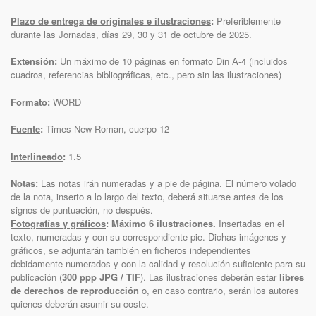
Plazo de entrega de originales e ilustraciones
:
Preferiblemente
durante las Jornadas, días 29, 30 y 31 de octubre de 2025.
Extensión
:
Un máximo de 10 páginas en formato Din A-4 (incluidos
cuadros, referencias bibliográficas, etc., pero sin las ilustraciones)
Formato
:
WORD
Fuente
:
Times New Roman, cuerpo 12
Interlineado
:
1.5
Notas
:
Las notas irán numeradas y a pie de página. El número volado
de la nota, inserto a lo largo del texto, deberá situarse antes de los
signos de puntuación, no después.
Fotografías y gráficos
: Máximo 6 ilustraciones.
Insertadas en el
texto, numeradas y con su correspondiente pie. Dichas imágenes y
gráficos, se adjuntarán también en ficheros independientes
debidamente numerados y con la calidad y resolución suficiente para su
publicación (
300 ppp JPG / TIF
). Las ilustraciones deberán estar
libres
de derechos de reproducción
o, en caso contrario, serán los autores
quienes deberán asumir su coste.