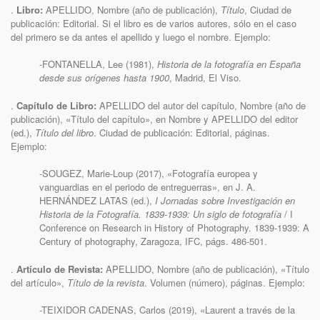
.
Libro:
APELLIDO, Nombre (año de publicación),
Título
, Ciudad de
publicación: Editorial. Si el libro es de varios autores, sólo en el caso
del primero se da antes el apellido y luego el nombre. Ejemplo:
-FONTANELLA, Lee (1981),
Historia de la fotografía en España
desde sus orígenes hasta 1900
, Madrid, El Viso.
.
Capítulo de Libro:
APELLIDO del autor del capítulo, Nombre (año de
publicación), «Título del capítulo», en Nombre y APELLIDO del editor
(ed.),
Título del libro
. Ciudad de publicación: Editorial, páginas.
Ejemplo:
-SOUGEZ, Marie-Loup (2017), «Fotografía europea y
vanguardias en el periodo de entreguerras», en J. A.
HERNÁNDEZ LATAS (ed.),
I Jornadas sobre Investigación en
Historia de la Fotografía.
1839-1939: Un siglo de fotografía
/ I
Conference on Research in History of Photography. 1839-1939: A
Century of photography, Zaragoza, IFC, págs. 486-501.
.
Artículo de Revista:
APELLIDO, Nombre (año de publicación), «Título
del artículo»,
Título de la revista
. Volumen (número), páginas. Ejemplo:
-TEIXIDOR CADENAS, Carlos (2019), «Laurent a través de la