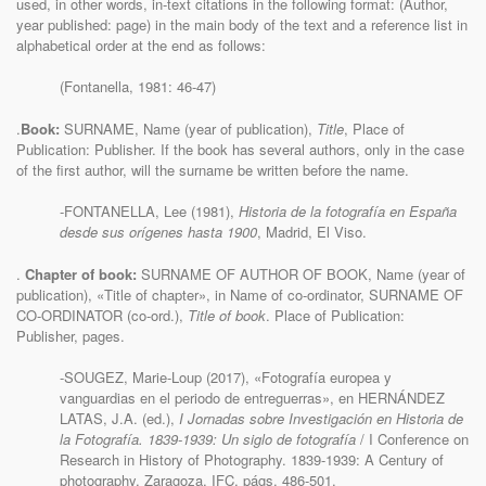
used, in other words, in-text citations in the following format: (Author,
year published: page) in the main body of the text and a reference list in
alphabetical order at the end as follows:
(Fontanella, 1981: 46-47)
.
Book:
SURNAME, Name (year of publication),
Title
, Place of
Publication: Publisher. If the book has several authors, only in the case
of the first author, will the surname be written before the name.
-FONTANELLA, Lee (1981),
Historia de la fotografía en España
desde sus orígenes hasta 1900
, Madrid, El Viso.
.
Chapter of book:
SURNAME OF AUTHOR OF BOOK, Name (year of
publication), «Title of chapter», in Name of co-ordinator, SURNAME OF
CO-ORDINATOR (co-ord.),
Title of book
. Place of Publication:
Publisher, pages.
-SOUGEZ, Marie-Loup (2017), «Fotografía europea y
vanguardias en el periodo de entreguerras», en HERNÁNDEZ
LATAS, J.A. (ed.),
I Jornadas sobre Investigación en Historia de
la Fotografía.
1839-1939: Un siglo de fotografía
/ I Conference on
Research in History of Photography. 1839-1939: A Century of
photography, Zaragoza, IFC, págs. 486-501.