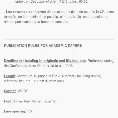
lente», en
Descubrir el arte
, nº 240, págs. 60-65.
.
Los recursos de Internet
deben citarse indicando no sólo la URL sino
también, en la medida de lo posible, el autor, título, nombre del sitio,
año de publicación, y la fecha de consulta.
PUBLICATION RULES FOR ACADEMIC PAPERS
Deadline for handing in originals and illustrations
:
Preferably during
the Conference, from October 29 to 31, 2025.
Length
:
Maximum 10 pages in Din A-4 format (including tables,
reference list, etc., but not illustrations)
Format
:
WORD
Font
:
Times New Roman, size 12
Line spacing
:
1.5