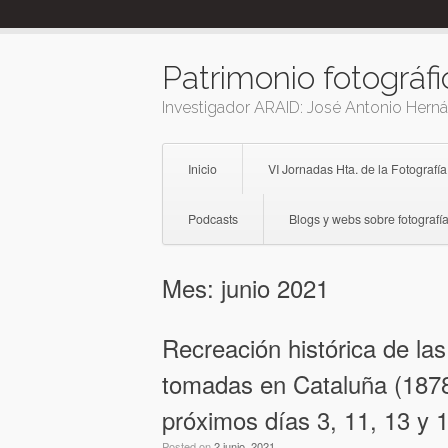
Skip
to
content
Patrimonio fotográfi
Investigador ARAID: José Antonio Hern
Inicio
VI Jornadas Hta. de la Fotografía
Podcasts
Blogs y webs sobre fotografía
Mes:
junio 2021
Recreación histórica de la
tomadas en Cataluña (1878
próximos días 3, 11, 13 y 
Posted on
2 junio, 2021