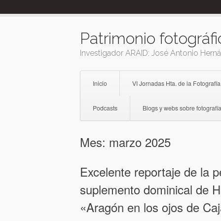
Skip
to
content
Patrimonio fotográfi
Investigador ARAID: José Antonio Hern
Inicio
VI Jornadas Hta. de la Fotografía
Podcasts
Blogs y webs sobre fotografía
Mes:
marzo 2025
Excelente reportaje de la p
suplemento dominical de H
«Aragón en los ojos de Caj