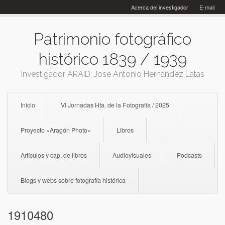
Skip
Acerca del investigador
E-mail
to
content
Patrimonio fotográfico
histórico 1839 / 1939
Investigador ARAID: José Antonio Hernández Latas
Inicio
VI Jornadas Hta. de la Fotografía / 2025
Proyecto «Aragón Photo»
Libros
Artículos y cap. de libros
Audiovisuales
Podcasts
Blogs y webs sobre fotografía histórica
1910480