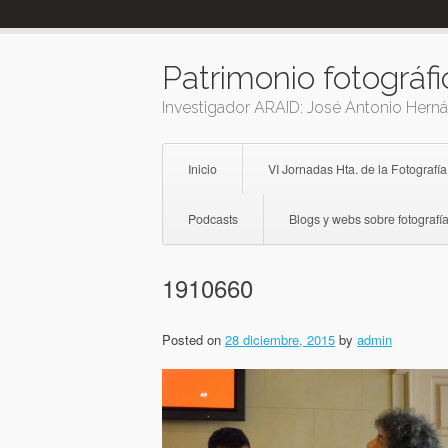
Skip
to
content
Patrimonio fotográfi
Investigador ARAID: José Antonio Hern
Inicio
VI Jornadas Hta. de la Fotografía
Podcasts
Blogs y webs sobre fotografía
1910660
Posted on
28 diciembre, 2015
by
admin