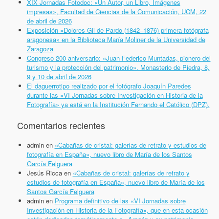
XIX Jornadas Fotodoc: «Un Autor, un Libro, Imágenes
impresas», Facultad de Ciencias de la Comunicación, UCM, 22
de abril de 2026
Exposición «Dolores Gil de Pardo (1842–1876) primera fotógrafa
aragonesa» en la Biblioteca María Moliner de la Universidad de
Zaragoza
Congreso 200 aniversario: «Juan Federico Muntadas, pionero del
turismo y la protección del patrimonio». Monasterio de Piedra, 8,
9 y 10 de abril de 2026
El daguerrotipo realizado por el fotógrafo Joaquín Paredes
durante las «VI Jornadas sobre Investigación en Historia de la
Fotografía» ya está en la Institución Fernando el Católico (DPZ).
Comentarios recientes
admin
en
«Cabañas de cristal: galerías de retrato y estudios de
fotografía en España», nuevo libro de María de los Santos
García Felguera
Jesús Ricca
en
«Cabañas de cristal: galerías de retrato y
estudios de fotografía en España», nuevo libro de María de los
Santos García Felguera
admin
en
Programa definitivo de las «VI Jornadas sobre
Investigación en Historia de la Fotografía», que en esta ocasión