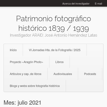
Skip
Acerca del investigador
E-mail
to
content
Patrimonio fotográfico
histórico 1839 / 1939
Investigador ARAID: José Antonio Hernández Latas
Inicio
VI Jornadas Hta. de la Fotografía / 2025
Proyecto «Aragón Photo»
Libros
Artículos y cap. de libros
Audiovisuales
Podcasts
Blogs y webs sobre fotografía histórica
Mes:
julio 2021