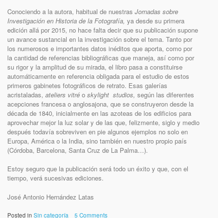
Conociendo a la autora, habitual de nuestras
Jornadas sobre
Investigación en Historia de la Fotografía,
ya desde su primera
edición allá por 2015, no hace falta decir que su publicación supone
un avance sustancial en la investigación sobre el tema. Tanto por
los numerosos e importantes datos inéditos que aporta, como por
la cantidad de referencias bibliográficas que maneja, así como por
su rigor y la amplitud de su mirada, el libro pasa a constituirse
automáticamente en referencia obligada para el estudio de estos
primeros gabinetes fotográficos de retrato. Esas galerías
acristaladas,
ateliers vitré
o
skylight studios,
según las diferentes
acepciones francesa o anglosajona, que se construyeron desde la
década de 1840, inicialmente en las azoteas de los edificios para
aprovechar mejor la luz solar y de las que, felizmente, siglo y medio
después todavía sobreviven en pie algunos ejemplos no solo en
Europa, América o la India, sino también en nuestro propio país
(Córdoba, Barcelona, Santa Cruz de La Palma…).
Estoy seguro que la publicación será todo un éxito y que, con el
tiempo, verá sucesivas ediciones.
José Antonio Hernández Latas
Posted in
Sin categoría
5 Comments