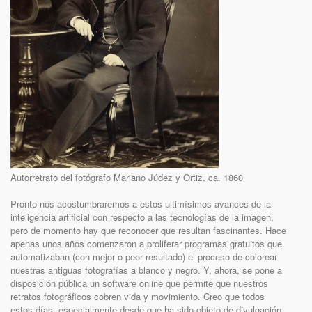
Autorretrato del fotógrafo Mariano Júdez y Ortiz, ca. 1860
Pronto nos acostumbraremos a estos ultimísimos avances de la
inteligencia artificial con respecto a las tecnologías de la imagen,
pero de momento hay que reconocer que resultan fascinantes. Hace
apenas unos años comenzaron a proliferar programas gratuitos que
automatizaban (con mejor o peor resultado) el proceso de colorear
nuestras antiguas fotografías a blanco y negro. Y, ahora, se pone a
disposición pública un software online que permite que nuestros
retratos fotográficos cobren vida y movimiento. Creo que todos
estos días, especialmente desde que ha sido objeto de divulgación