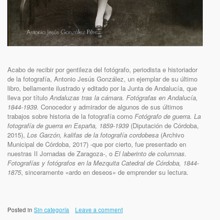
Acabo de recibir por gentileza del fotógrafo, periodista e historiador
de la fotografía, Antonio Jesús González, un ejemplar de su último
libro, bellamente ilustrado y editado por la Junta de Andalucía, que
lleva por título
Andaluzas tras la cámara. Fotógrafas en Andalucía,
1844-1939.
Conocedor y admirador de algunos de sus últimos
trabajos sobre historia de la fotografía como
Fotógrafo de guerra. La
fotografía de guerra en España, 1859-1939
(Diputación de Córdoba,
2015),
Los Garzón, kalifas de la fotografía cordobesa
(Archivo
Municipal de Córdoba, 2017) -que por cierto, fue presentado en
nuestras II Jornadas de Zaragoza-, o
El laberinto de columnas.
Fotografías y fotógrafos en la Mezquita Catedral de Córdoba, 1844-
1875
, sinceramente «ardo en deseos» de emprender su lectura.
Posted in
Sin categoría
Leave a comment