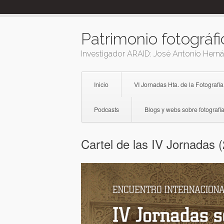
Skip
to
content
Patrimonio fotográfi
Investigador ARAID: José Antonio Hern
Inicio
VI Jornadas Hta. de la Fotografía
Podcasts
Blogs y webs sobre fotografía
Cartel de las IV Jornadas 