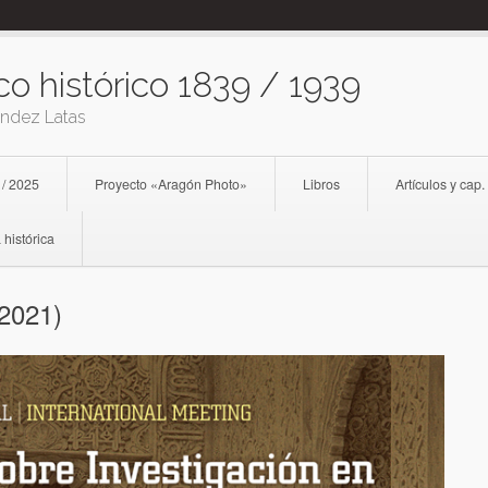
co histórico 1839 / 1939
ández Latas
 / 2025
Proyecto «Aragón Photo»
Libros
Artículos y cap.
 histórica
(2021)