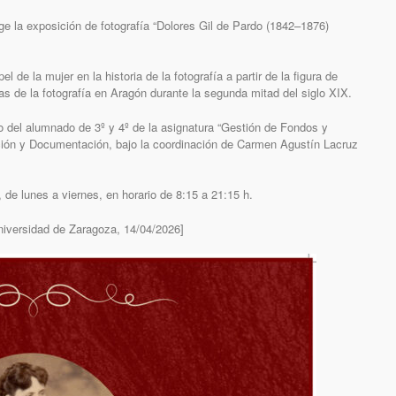
e la exposición de fotografía “Dolores Gil de Pardo (1842–1876)
l de la mujer en la historia de la fotografía a partir de la figura de
as de la fotografía en Aragón durante la segunda mitad del siglo XIX.
ajo del alumnado de 3º y 4º de la asignatura “Gestión de Fondos y
ión y Documentación, bajo la coordinación de Carmen Agustín Lacruz
, de lunes a viernes, en horario de 8:15 a 21:15 h.
Universidad de Zaragoza, 14/04/2026]