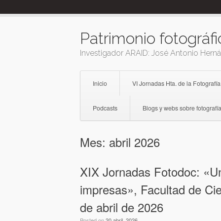
Skip
to
content
Patrimonio fotográfi
Investigador ARAID: José Antonio Hern
Inicio
VI Jornadas Hta. de la Fotografía
Podcasts
Blogs y webs sobre fotografía
Mes:
abril 2026
XIX Jornadas Fotodoc: «Un
impresas», Facultad de Ci
de abril de 2026
Posted on
20 abril, 2026