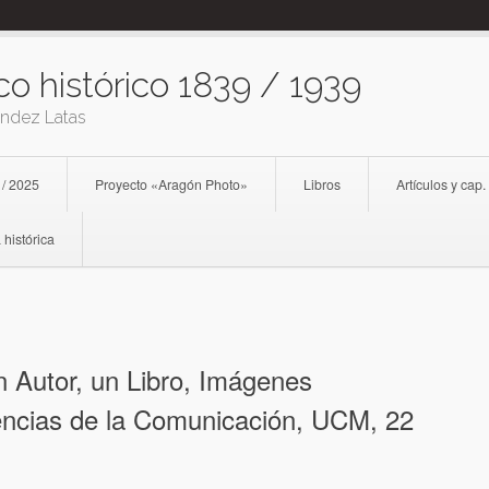
co histórico 1839 / 1939
ández Latas
 / 2025
Proyecto «Aragón Photo»
Libros
Artículos y cap.
 histórica
 Autor, un Libro, Imágenes
encias de la Comunicación, UCM, 22