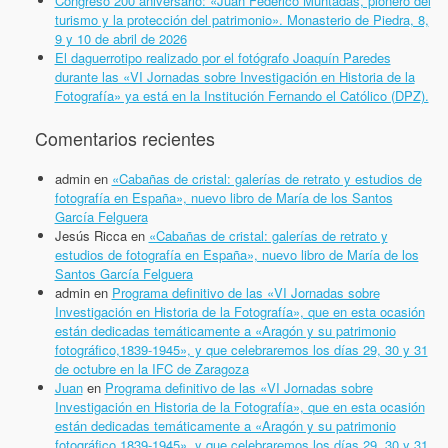
Congreso 200 aniversario: «Juan Federico Muntadas, pionero del
turismo y la protección del patrimonio». Monasterio de Piedra, 8,
9 y 10 de abril de 2026
El daguerrotipo realizado por el fotógrafo Joaquín Paredes
durante las «VI Jornadas sobre Investigación en Historia de la
Fotografía» ya está en la Institución Fernando el Católico (DPZ).
Comentarios recientes
admin
en
«Cabañas de cristal: galerías de retrato y estudios de
fotografía en España», nuevo libro de María de los Santos
García Felguera
Jesús Ricca
en
«Cabañas de cristal: galerías de retrato y
estudios de fotografía en España», nuevo libro de María de los
Santos García Felguera
admin
en
Programa definitivo de las «VI Jornadas sobre
Investigación en Historia de la Fotografía», que en esta ocasión
están dedicadas temáticamente a «Aragón y su patrimonio
fotográfico,1839-1945», y que celebraremos los días 29, 30 y 31
de octubre en la IFC de Zaragoza
Juan
en
Programa definitivo de las «VI Jornadas sobre
Investigación en Historia de la Fotografía», que en esta ocasión
están dedicadas temáticamente a «Aragón y su patrimonio
fotográfico,1839-1945», y que celebraremos los días 29, 30 y 31