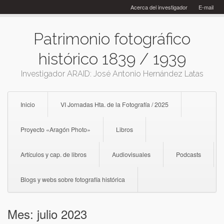
Skip
Acerca del investigador
E-mail
to
content
Patrimonio fotográfico
histórico 1839 / 1939
Investigador ARAID: José Antonio Hernández Latas
Inicio
VI Jornadas Hta. de la Fotografía / 2025
Proyecto «Aragón Photo»
Libros
Artículos y cap. de libros
Audiovisuales
Podcasts
Blogs y webs sobre fotografía histórica
Mes:
julio 2023