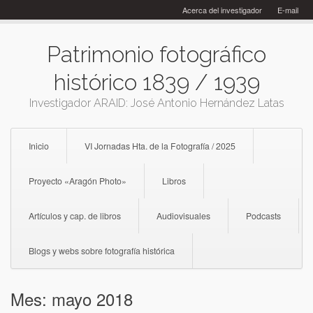
Skip
Acerca del investigador
E-mail
to
content
Patrimonio fotográfico
histórico 1839 / 1939
Investigador ARAID: José Antonio Hernández Latas
Inicio
VI Jornadas Hta. de la Fotografía / 2025
Proyecto «Aragón Photo»
Libros
Artículos y cap. de libros
Audiovisuales
Podcasts
Blogs y webs sobre fotografía histórica
Mes:
mayo 2018