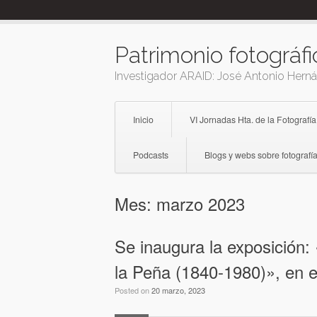
Skip
to
content
Patrimonio fotográfi
Investigador ARAID: José Antonio Hern
Inicio
VI Jornadas Hta. de la Fotografía
Podcasts
Blogs y webs sobre fotografía
Mes:
marzo 2023
Se inaugura la exposición:
la Peña (1840-1980)», en e
Posted on
20 marzo, 2023