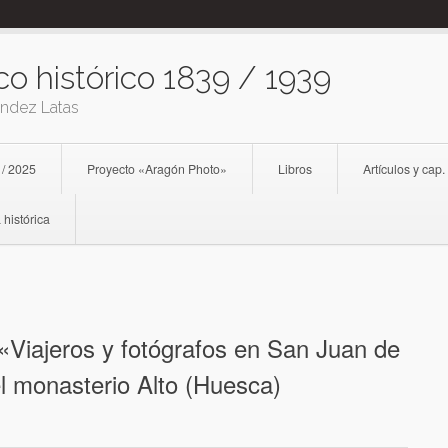
co histórico 1839 / 1939
ández Latas
 / 2025
Proyecto «Aragón Photo»
Libros
Artículos y cap.
 histórica
 «Viajeros y fotógrafos en San Juan de
l monasterio Alto (Huesca)