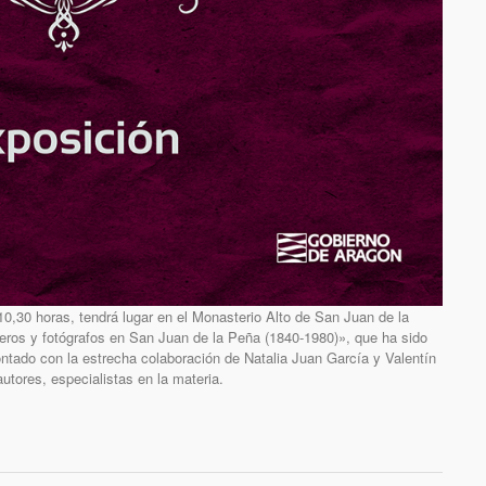
10,30 horas, tendrá lugar en el Monasterio Alto de San Juan de la
jeros y fotógrafos en San Juan de la Peña (1840-1980)», que ha sido
ntado con la estrecha colaboración de Natalia Juan García y Valentín
utores, especialistas en la materia.