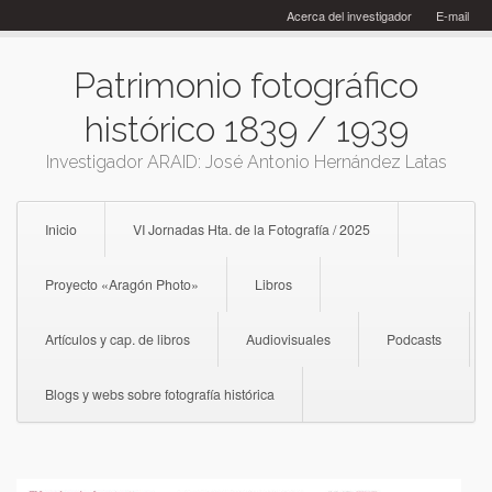
Skip
Acerca del investigador
E-mail
to
content
Patrimonio fotográfico
histórico 1839 / 1939
Investigador ARAID: José Antonio Hernández Latas
Inicio
VI Jornadas Hta. de la Fotografía / 2025
Proyecto «Aragón Photo»
Libros
Artículos y cap. de libros
Audiovisuales
Podcasts
Blogs y webs sobre fotografía histórica