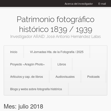
Skip
Acerca del investigador
E-mail
to
content
Patrimonio fotográfico
histórico 1839 / 1939
Investigador ARAID: José Antonio Hernández Latas
Inicio
VI Jornadas Hta. de la Fotografía / 2025
Proyecto «Aragón Photo»
Libros
Artículos y cap. de libros
Audiovisuales
Podcasts
Blogs y webs sobre fotografía histórica
Mes:
julio 2018