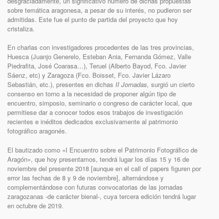
desgraciadamente, un significativo número de dichas propuestas
sobre temática aragonesa, a pesar de su interés, no pudieron ser
admitidas. Este fue el punto de partida del proyecto que hoy
cristaliza.
En charlas con investigadores procedentes de las tres provincias,
Huesca (Juanjo Generelo, Esteban Ania, Fernanda Gómez, Valle
Piedrafita, José Coarasa…), Teruel (Alberto Bayod, Fco. Javier
Sáenz, etc) y Zaragoza (Fco. Boisset, Fco. Javier Lázaro
Sebastián, etc.), presentes en dichas
II Jornadas,
surgió un cierto
consenso en torno a la necesidad de proponer algún tipo de
encuentro, simposio, seminario o congreso de carácter local, que
permitiese dar a conocer todos esos trabajos de investigación
recientes e inéditos dedicados exclusivamente al patrimonio
fotográfico aragonés.
El bautizado como «I Encuentro sobre el Patrimonio Fotográfico de
Aragón», que hoy presentamos, tendrá lugar los días 15 y 16 de
noviembre del presente 2018 [aunque en el call of papers figuren por
error las fechas de 8 y 9 de noviembre], alternándose y
complementándose con futuras convocatorias de las jornadas
zaragozanas -de carácter bienal-, cuya tercera edición tendrá lugar
en octubre de 2019.