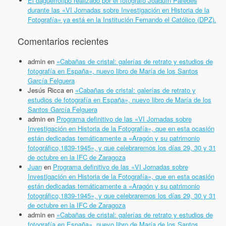
El daguerrotipo realizado por el fotógrafo Joaquín Paredes
durante las «VI Jornadas sobre Investigación en Historia de la
Fotografía» ya está en la Institución Fernando el Católico (DPZ).
Comentarios recientes
admin
en
«Cabañas de cristal: galerías de retrato y estudios de
fotografía en España», nuevo libro de María de los Santos
García Felguera
Jesús Ricca
en
«Cabañas de cristal: galerías de retrato y
estudios de fotografía en España», nuevo libro de María de los
Santos García Felguera
admin
en
Programa definitivo de las «VI Jornadas sobre
Investigación en Historia de la Fotografía», que en esta ocasión
están dedicadas temáticamente a «Aragón y su patrimonio
fotográfico,1839-1945», y que celebraremos los días 29, 30 y 31
de octubre en la IFC de Zaragoza
Juan
en
Programa definitivo de las «VI Jornadas sobre
Investigación en Historia de la Fotografía», que en esta ocasión
están dedicadas temáticamente a «Aragón y su patrimonio
fotográfico,1839-1945», y que celebraremos los días 29, 30 y 31
de octubre en la IFC de Zaragoza
admin
en
«Cabañas de cristal: galerías de retrato y estudios de
fotografía en España», nuevo libro de María de los Santos