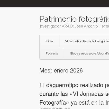
Skip
to
content
Patrimonio fotográfi
Investigador ARAID: José Antonio Hern
Inicio
VI Jornadas Hta. de la Fotografía
Podcasts
Blogs y webs sobre fotografía
Mes:
enero 2026
El daguerrotipo realizado p
durante las «VI Jornadas so
Fotografía» ya está en la I
Posted on
26 enero, 2026