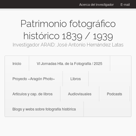
Skip
Acerca del investigador
E-mail
to
content
Patrimonio fotográfico
histórico 1839 / 1939
Investigador ARAID: José Antonio Hernández Latas
Inicio
VI Jornadas Hta. de la Fotografía / 2025
Proyecto «Aragón Photo»
Libros
Artículos y cap. de libros
Audiovisuales
Podcasts
Blogs y webs sobre fotografía histórica