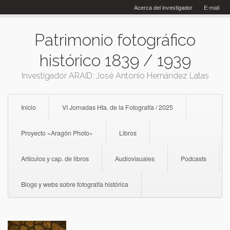
Skip
Acerca del investigador
E-mail
to
content
Patrimonio fotográfico
histórico 1839 / 1939
Investigador ARAID: José Antonio Hernández Latas
Inicio
VI Jornadas Hta. de la Fotografía / 2025
Proyecto «Aragón Photo»
Libros
Artículos y cap. de libros
Audiovisuales
Podcasts
Blogs y webs sobre fotografía histórica