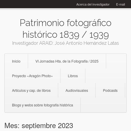
Skip
Acerca del investigador
E-mail
to
content
Patrimonio fotográfico
histórico 1839 / 1939
Investigador ARAID: José Antonio Hernández Latas
Inicio
VI Jornadas Hta. de la Fotografía / 2025
Proyecto «Aragón Photo»
Libros
Artículos y cap. de libros
Audiovisuales
Podcasts
Blogs y webs sobre fotografía histórica
Mes:
septiembre 2023