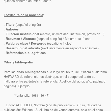
quienes deberán asumir su coste.
Estructura de la ponencia
:
.
Título
(español e inglés)
.
Autor/es
.
Filiación institucional
(centro, universidad, institución, profesión…)
.
Resumen / Abstract
(español e inglés) / Máximo 10 líneas.
.
Palabras clave / Keywords
(español e inglés)
.
Desarrollo del artículo
(exclusivamente en español o en inglés)
.
Referencias bibliográficas
Citas y bibliografía
Para las
citas bibliográficas
a lo largo del texto, se utilizará el sistema
HARVARD de referencia, es decir que, en el cuerpo del texto se
indicará entre paréntesis la referencia (Apellido del autor, año: página o
páginas). Ejemplo:
(Fontanella, 1981: 46-47)
.
Libro:
APELLIDO, Nombre (año de publicación),
Título
, Ciudad de
publicación: Editorial. Si el libro es de varios autores, sólo en el caso