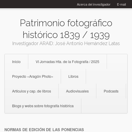
Skip
Acerca del investigador
E-mail
to
content
Patrimonio fotográfico
histórico 1839 / 1939
Investigador ARAID: José Antonio Hernández Latas
Inicio
VI Jornadas Hta. de la Fotografía / 2025
Proyecto «Aragón Photo»
Libros
Artículos y cap. de libros
Audiovisuales
Podcasts
Blogs y webs sobre fotografía histórica
NORMAS DE EDICIÓN DE LAS PONENCIAS