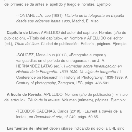
del primero se da antes el apellido y luego el nombre. Ejemplo:
-FONTANELLA, Lee (1981),
Historia de la fotografía en España
desde sus orígenes hasta 1900
, Madrid, El Viso.
.
Capítulo de Libro:
APELLIDO del autor del capítulo, Nombre (año de
publicación), «Título del capítulo», en Nombre y APELLIDO del editor
(ed.),
Título del libro
. Ciudad de publicación: Editorial, páginas. Ejemplo:
-SOUGEZ, Marie-Loup (2017), «Fotografía europea y
vanguardias en el periodo de entreguerras», en J. A.
HERNÁNDEZ LATAS (ed.),
I Jornadas sobre Investigación en
Historia de la Fotografía.
1839-1939: Un siglo de fotografía
/ I
Conference on Research in History of Photography. 1839-1939: A
Century of photography, Zaragoza, IFC, págs. 486-501.
.
Artículo de Revista:
APELLIDO, Nombre (año de publicación), «Título
del artículo»,
Título de la revista
. Volumen (número), páginas. Ejemplo:
-TEIXIDOR CADENAS, Carlos (2019), «Laurent a través de la
lente», en
Descubrir el arte
, nº 240, págs. 60-65.
.
Las fuentes de internet
deben citarse indicando no sólo la URL sino