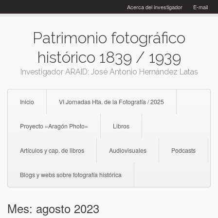
Skip
Acerca del investigador
E-mail
to
content
Patrimonio fotográfico
histórico 1839 / 1939
Investigador ARAID: José Antonio Hernández Latas
Inicio
VI Jornadas Hta. de la Fotografía / 2025
Proyecto «Aragón Photo»
Libros
Artículos y cap. de libros
Audiovisuales
Podcasts
Blogs y webs sobre fotografía histórica
Mes:
agosto 2023