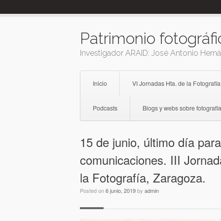
Skip
to
content
Patrimonio fotográfi
Investigador ARAID: José Antonio Hern
Inicio
VI Jornadas Hta. de la Fotografía
Podcasts
Blogs y webs sobre fotografía
15 de junio, último día par
comunicaciones. III Jornad
la Fotografía, Zaragoza.
Posted on
6 junio, 2019
by
admin