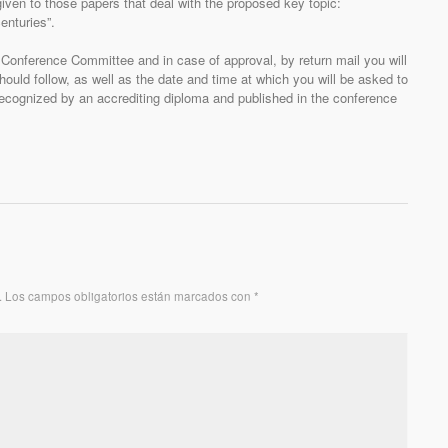
 given to those papers that deal with the proposed key topic:
enturies”.
Conference Committee and in case of approval, by return mail you will
hould follow, as well as the date and time at which you will be asked to
e recognized by an accrediting diploma and published in the conference
.
Los campos obligatorios están marcados con
*