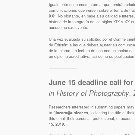
Igualmente deseamos informar que tendrán priorid
comunicaciones que versen sobre el tema de trab
XX
”. No obstante, en base a su calidad e interés,
historia de la fotografía de los siglos XIX y XX e
aunque no excluyente.
Una vez evaluada su solicitud por el Comité cient
de Edición” a las que deberá ajustar su comunica
de la misma. La lectura de una comunicación den
un diploma acreditativo, así como su publicación
———————-
June 15 deadline call fo
,
in History of Photography
Researchers interested in submitting papers may
to
fjlazaro@unizar.es
, indicating the title of th
this email their personal, professional, or acade
15, 2019
.