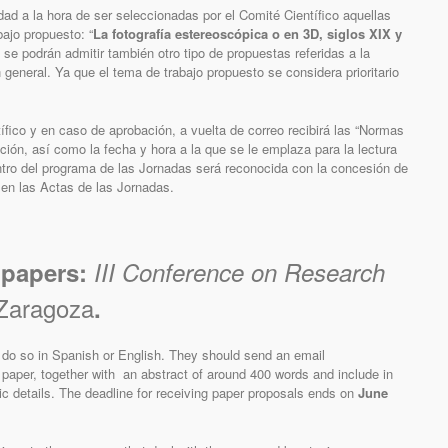
ad a la hora de ser seleccionadas por el Comité Científico aquellas
ajo propuesto: “
La fotografía estereoscópica o en 3D, siglos XIX y
 se podrán admitir también otro tipo de propuestas referidas a la
n general. Ya que el tema de trabajo propuesto se considera prioritario
ífico y en caso de aprobación, a vuelta de correo recibirá las “Normas
ción, así como la fecha y hora a la que se le emplaza para la lectura
tro del programa de las Jornadas será reconocida con la concesión de
 en las Actas de las Jornadas.
r papers:
III Conference on Research
 Zaragoza
.
 do so in Spanish or English. They should send an email
eir paper, together with an abstract of around 400 words and include in
mic details. The deadline for receiving paper proposals ends on
June